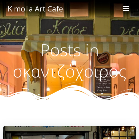
Skip
Kimolia Art Cafe
to
content
Posts in
σκαντζόχοιρος