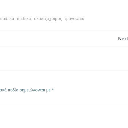
παιδικά
παιδικό
σκαντζόχοιρος
τραγούδια
Post
Next
navigation
ικά πεδία σημειώνονται με
*