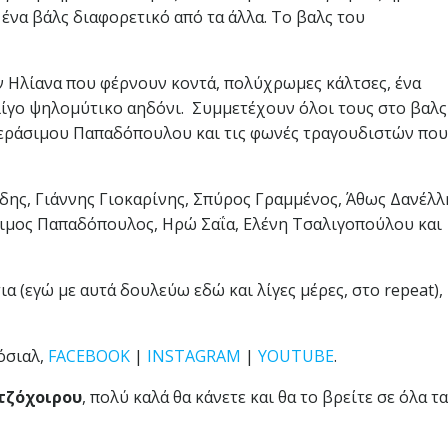
ένα βάλς διαφορετικό από τα άλλα. Το βαλς του
ην Ηλίανα που φέρνουν κοντά, πολύχρωμες κάλτσες, ένα
λίγο ψηλομύτικο αηδόνι. Συμμετέχουν όλοι τους στο βαλς
Γεράσιμου Παπαδόπουλου και τις φωνές τραγουδιστών που
δης, Γιάννης Γιοκαρίνης, Σπύρος Γραμμένος, Άθως Δανέλλ
σιμος Παπαδόπουλος, Ηρώ Σαΐα, Ελένη Τσαλιγοπούλου και
α (εγώ με αυτά δουλεύω εδώ και λίγες μέρες, στο repeat),
όσιαλ,
FACEBOOK
|
INSTAGRAM
|
YOUTUBE
.
τζόχοιρου
, πολύ καλά θα κάνετε και θα το βρείτε σε όλα τα