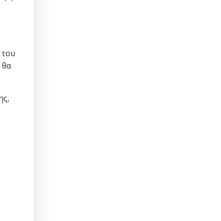
 του
 θα
ης,