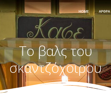
HOME
ΆΡΘΡΑ
To βαλς του
σκαντζόχοιρου