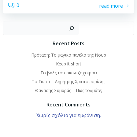
0
read more
Αναζή
Recent Posts
Πρόταση: Το μαγικό πινέλο της Νουρ
Keep it short
To βαλς του σκαντζόχοιρου
Το Γιώτα – Δημήτρης Χριστοφορίδης
Θανάσης Σαμαράς – Πως τολμάτε;
Recent Comments
Χωρίς σχόλια για εμφάνιση.